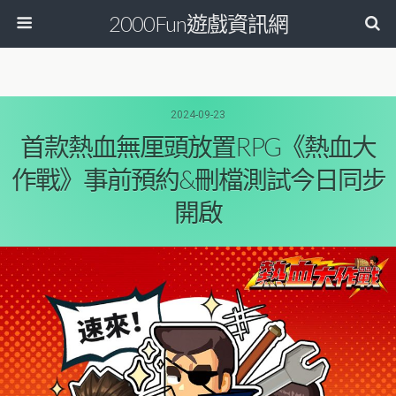
2000Fun遊戲資訊網
2024-09-23
首款熱血無厘頭放置RPG《熱血大
作戰》事前預約&刪檔測試今日同步
開啟