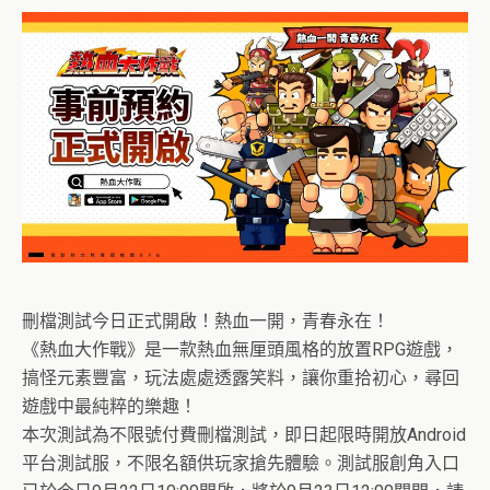
刪檔測試今日正式開啟！熱血一開，青春永在！
《熱血大作戰》是一款熱血無厘頭風格的放置RPG遊戲，
搞怪元素豐富，玩法處處透露笑料，讓你重拾初心，尋回
遊戲中最純粹的樂趣！
本次測試為不限號付費刪檔測試，即日起限時開放Android
平台測試服，不限名額供玩家搶先體驗。測試服創角入口