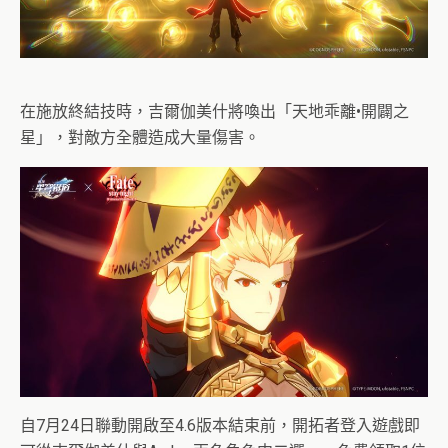
在施放終結技時，吉爾伽美什將喚出「天地乖離•開闢之
星」，對敵方全體造成大量傷害。
自7月24日聯動開啟至4.6版本結束前，開拓者登入遊戲即