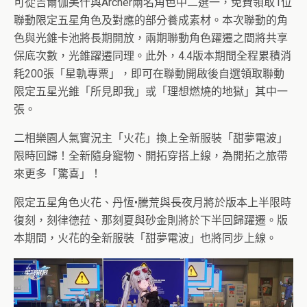
可從吉爾伽美什與Archer兩名角色中二選一，免費領取1位
聯動限定五星角色及對應的部分養成素材。本次聯動的角
色與光錐卡池將長期開放，兩期聯動角色躍遷之間將共享
保底次數，光錐躍遷同理。此外，4.4版本期間全程累積消
耗200張「星軌專票」，即可在聯動開啟後自選領取聯動
限定五星光錐「所見即我」或「理想燃燒的地獄」其中一
張。
二相樂園人氣實況主「火花」換上全新服裝「甜夢電波」
限時回歸！全新隨身寵物、開拓穿搭上線，為開拓之旅帶
來更多「驚喜」！
限定五星角色火花、丹恆•騰荒與長夜月將於版本上半限時
復刻，刻律德菈、那刻夏與砂金則將於下半回歸躍遷。版
本期間，火花的全新服裝「甜夢電波」也將同步上線。