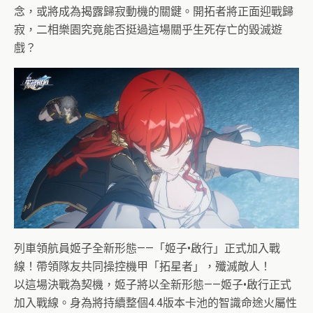
念，或將成為揭露歸寂動機的關鍵。開拓者將正面迎戰歸
寂，二相樂園究竟能否挺過這場關乎生死存亡的毀滅遊
戲？
列車領航員姬子全新形態——「姬子•啟行」正式加入戰
線！帶領隊友共同操控機甲「拓星者」，殲滅敵人！
以這場決戰為契機，姬子將以全新形態——姬子•啟行正式
加入戰線。身為將持續整個4.4版本卡池的智識命途火屬性