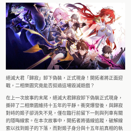
絕滅大君「歸寂」卸下偽裝，正式現身！開拓者將正面迎
戰，二相樂園究竟能否挺過這場毀滅遊戲？
在上一次故事的末尾，絕滅大君歸寂卸下偽裝正式現身，
撕碎了二相樂園維持十五年的平靜。衝突爆發後，與歸寂
對峙的姬子卻消失不見，僅在臨行前留下一則與列車有關
的隱晦線索。在本次故事中，開拓者將循線追蹤，破解線
索以找到姬子的下落，而對姬子身分與十五年前真相的執