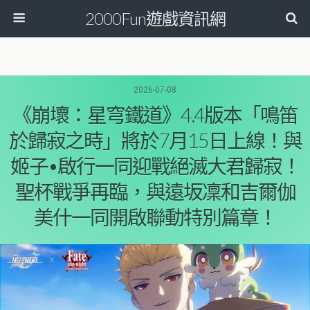
2000Fun遊戲資訊網
2026-07-08
《崩壞：星穹鐵道》4.4版本「鳴笛
於歸寂之時」將於7月15日上線！與
姬子•啟行一同迎戰絕滅大君歸寂！
聖杯戰爭再臨，與遠坂凜和吉爾伽
美什一同開啟聯動特別篇章！