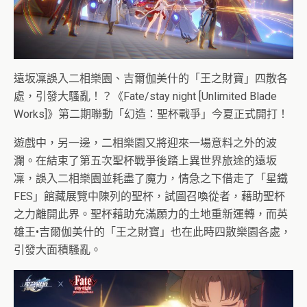
遠坂凜誤入二相樂園、吉爾伽美什的「王之財寶」四散各
處，引發大騷亂！？《Fate/stay night [Unlimited Blade
Works]》第二期聯動「幻造：聖杯戰爭」今夏正式開打！
遊戲中，另一邊，二相樂園又將迎來一場意料之外的波
瀾。在結束了第五次聖杯戰爭後踏上異世界旅途的遠坂
凜，誤入二相樂園並耗盡了魔力，情急之下借走了「星鐵
FES」館藏展覽中陳列的聖杯，試圖召喚從者，藉助聖杯
之力離開此界。聖杯藉助充滿願力的土地重新運轉，而英
雄王•吉爾伽美什的「王之財寶」也在此時四散樂園各處，
引發大面積騷亂。