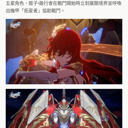
五星角色，姬子•啟行會在戰鬥開始時立刻展開境界並呼喚
出機甲「拓星者」協助戰鬥。