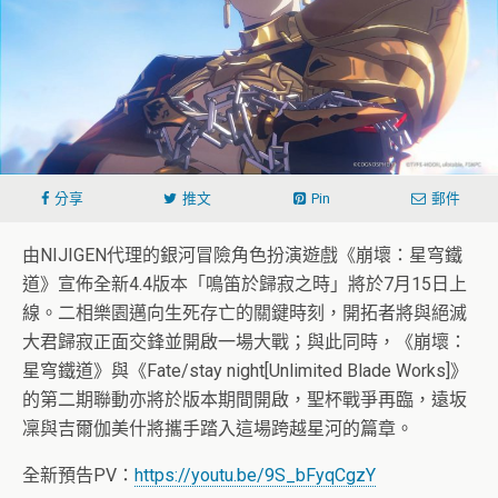
分享
推文
Pin
郵件
由NIJIGEN代理的銀河冒險角色扮演遊戲《崩壞：星穹鐵
道》宣佈全新4.4版本「鳴笛於歸寂之時」將於7月15日上
線。二相樂園邁向生死存亡的關鍵時刻，開拓者將與絕滅
大君歸寂正面交鋒並開啟一場大戰；與此同時，《崩壞：
星穹鐵道》與《Fate/stay night[Unlimited Blade Works]》
的第二期聯動亦將於版本期間開啟，聖杯戰爭再臨，遠坂
凜與吉爾伽美什將攜手踏入這場跨越星河的篇章。
全新預告PV：
https://youtu.be/9S_bFyqCgzY