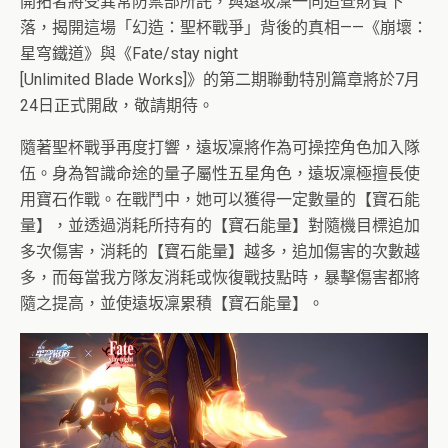
開拓者將受異常防禦部所託，與遠坂凜一同追查財寶下
落，揭開這場「幻造：聖杯戰爭」背後的真相——《崩壞：
星穹鐵道》與《Fate/stay night
[Unlimited Blade Works]》的第二期聯動特別篇章將於7月
24日正式開啟，敬請期待。
隨著聖杯戰爭再度打響，遠坂凜將作為可操控角色加入隊
伍。身為智識命途的量子屬性五星角色，遠坂凜極擅長使
用寶石作戰。在戰鬥中，她可以獲得一定數量的【寶石能
量】，並透過消耗所持有的【寶石能量】對隨機目標追加
多次傷害，消耗的【寶石能量】越多，追加傷害的次數越
多，而每當我方隊友消耗或恢復戰技點時，暴擊傷害都將
隨之提高，並使遠坂凜累積【寶石能量】。