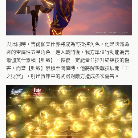
與此同時，吉爾伽美什亦將成為可操控角色。他是毀滅命
途的雷屬性五星角色，進入戰鬥後，我方單位行動能為吉
爾伽美什累積【興致】，恢復一定能量並提升終結技的傷
害，而當【興致】累積至閾值時，他將解鎖戰技展開「王
之財寶」，射出寶庫中的武器對敵方造成多次傷害。