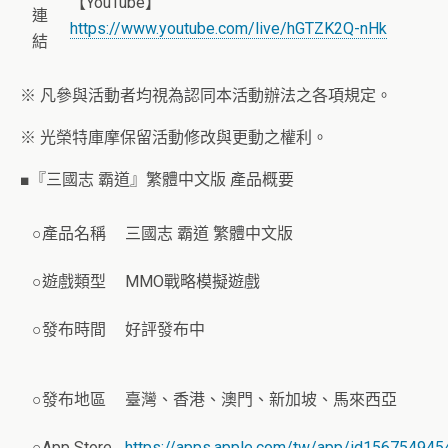
【YouTube】
連
https://www.youtube.com/live/hGTZK2Q-nHk
結
※ 凡參與活動者均視為認同本活動辦法之各項規定。
※ 光榮特庫摩保留活動修改與更動之權利。
■『三國志 霸道』繁體中文版 產品概要
○產品名稱
三國志 霸道 繁體中文版
○遊戲類型
MMO戰略模擬遊戲
○發布時間
好評發布中
○發布地區
臺灣、香港、澳門、新加坡、馬來西亞
○App Store
https://apps.apple.com/tw/app/id156754945