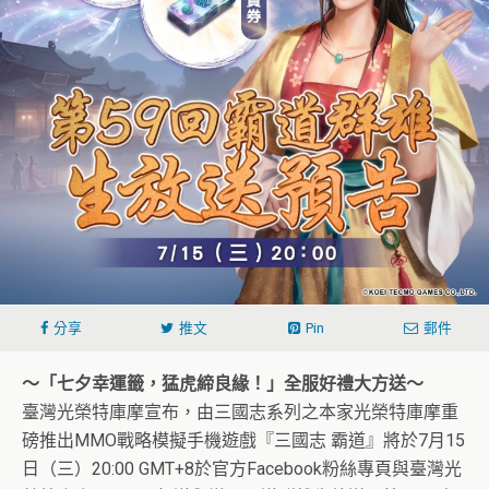
分享
推文
Pin
郵件
～「七夕幸運籤，猛虎締良緣！」全服好禮大方送～
臺灣光榮特庫摩宣布，由三國志系列之本家光榮特庫摩重
磅推出MMO戰略模擬手機遊戲『三國志 霸道』將於7月15
日（三）20:00 GMT+8於官方Facebook粉絲專頁與臺灣光