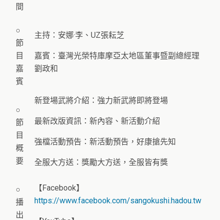
間
○
主持：安娜·李、UZ張耘芝
節
目
嘉賓：臺灣光榮特庫摩亞太地區董事暨副總經理
嘉
劉政和
賓
新登場武將介紹：強力新武將即將登場
○
最新改版資訊：新內容、新活動介紹
節
目
強檔活動預告：新活動預告，好康搶先知
概
要
全服大方送：獎勵大方送，全服皆有獎
【Facebook】
○
https://www.facebook.com/sangokushi.hadou.tw
播
出