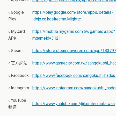
○Google
https://play.google.com/store/apps/details?
Play
id=jp.co.koeitecmo.Mighttc
○MyCard
https://mobile.mygame.com.tw/gameid.aspx?
APK
mgameid=3121
○Steam
https://store.steampowered.com/app/18379
○官方網站
https://www.gamecity.com.tw/sangokushi_ha
○Facebook
https://www.facebook.com/sangokushi.hadou
○Instagram
https://www.instagram.com/sangokushi_hado
○YouTube
https://www.youtube.com/@koeitecmotaiwan
頻道