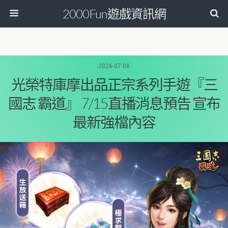
2000Fun遊戲資訊網
2026-07-08
光榮特庫摩出品正宗系列手遊『三
國志 霸道』 7/15直播消息預告 宣布
最新強檔內容