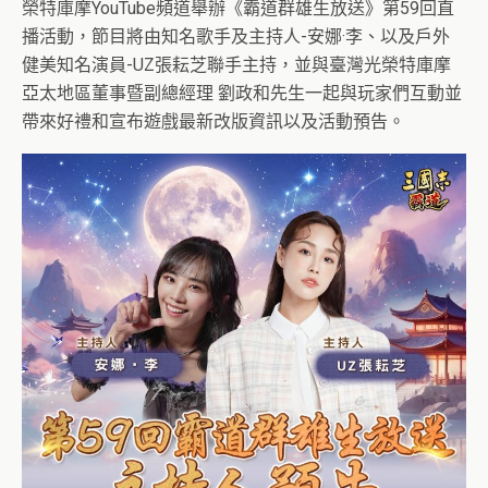
榮特庫摩YouTube頻道舉辦《霸道群雄生放送》第59回直
播活動，節目將由知名歌手及主持人-安娜·李、以及戶外
健美知名演員-UZ張耘芝聯手主持，並與臺灣光榮特庫摩
亞太地區董事暨副總經理 劉政和先生一起與玩家們互動並
帶來好禮和宣布遊戲最新改版資訊以及活動預告。