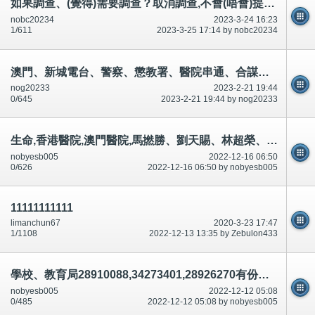
如果調查、(覺得)需要調查？取消調查,不會(唔會)提供資料,給你機會升職(磨豆腐)？繼續屎,抹屎...咬人
nobc20234
2023-3-24 16:23
1/611
2023-3-25 17:14 by nobc20234
澳門、新城電台、警察、懲教署、醫院串通、合謀犯法犯罪。坐牢坐監/懲教署,需要釋放罪犯犯人,放人～公開
nog20233
2023-2-21 19:44
0/645
2023-2-21 19:44 by nog20233
生命,香港醫院,澳門醫院,馬撚勝、劉天賜、林超榮、曾繁光等等,預先/預知有人死？串通?承認,說話前後不一
nobyesb005
2022-12-16 06:50
0/626
2022-12-16 06:50 by nobyesb005
11111111111
limanchun67
2020-3-23 17:47
1/1108
2022-12-13 13:35 by Zebulon433
學校、教育局28910088,34273401,28926270有份車禍殺人.(說話前後不一)串通,合謀,論壇/討論區有講有說
nobyesb005
2022-12-12 05:08
0/485
2022-12-12 05:08 by nobyesb005