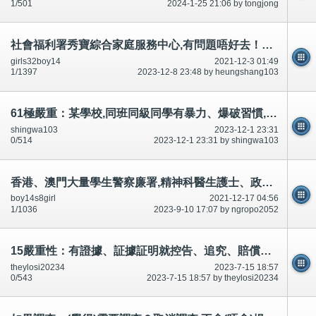
1/501
2024-1-25 21:06 by tongjong
社會福利署秀寶綜合家庭服務中心,有問題唔好去！納稅人,誰活？誰應該死？好多討論區有講-公開
girls32boy14
2021-12-3 01:49
1/1397
2023-12-8 23:48 by heungshang103
61極嚴重：某學校,同班同級同學有暴力、爆破習慣,家人放棄了
shingwa103
2023-12-1 23:31
0/514
2023-12-1 23:31 by shingwa103
香港、澳門大量學生警察廉署,精神科醫生護士、政府醫科、DJ藝人不快樂突發自殺死(生命親眼目睹/看到)-公開
boy14s8girl
2021-12-17 04:56
1/1036
2023-9-10 17:07 by ngropo2052
15嚴重性：有證據、証據証明就控告、追究、賠償、索償。擴大、擴散、錄影、照片、截圖～公開
theylosi20234
2023-7-15 18:57
0/543
2023-7-15 18:57 by theylosi20234