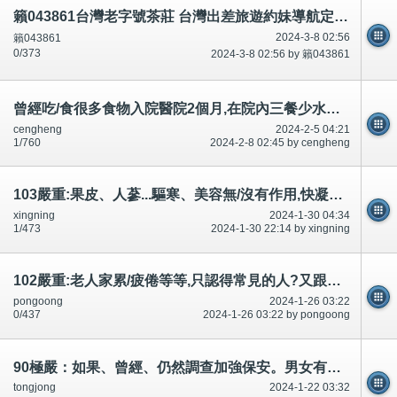
籟043861台灣老字號茶莊 台灣出差旅遊約妹導航定點、個工、外送茶TG是av8526
2024-3-8 02:56
籟043861
0/373
2024-3-8 02:56 by 籟043861
曾經吃/食很多食物入院醫院2個月,在院內三餐少水少吃/食東西.今次入院缺水,每天8杯水
cengheng
2024-2-5 04:21
1/760
2024-2-8 02:45 by cengheng
103嚴重:果皮、人蔘...驅寒、美容無/沒有作用,快凝寶/凝固粉有害？醫院,九龍區老人院一次一碗湯,80歲去廁所6次
xingning
2024-1-30 04:34
1/473
2024-1-30 22:14 by xingning
102嚴重:老人家累/疲倦等等,只認得常見的人?又跟醫生講!出院,長期照顧的家人自己照顧
pongoong
2024-1-26 03:22
0/437
2024-1-26 03:22 by pongoong
90極嚴：如果、曾經、仍然調查加強保安。男女有機會？市民應該都知道！
tongjong
2024-1-22 03:32