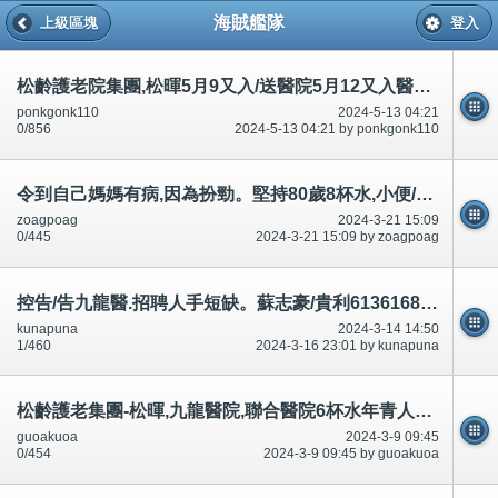
海賊艦隊
上級區塊
登入
松齡護老院集團,松暉5月9又入/送醫院5月12又入醫院,飯後痰、氣促喘。加凝固粉,一口水,一啖水都無/沒有
ponkgonk110
2024-5-13 04:21
0/856
2024-5-13 04:21 by ponkgonk110
令到自己媽媽有病,因為扮勁。堅持80歲8杯水,小便/廁所8次7餐的人，住老人院有圖片
zoagpoag
2024-3-21 15:09
0/445
2024-3-21 15:09 by zoagpoag
控告/告九龍醫.招聘人手短缺。蘇志豪/貴利61361681松齡護老集團-松暉護老中心,不光顧/唔幫襯吃6餐附圖
kunapuna
2024-3-14 14:50
1/460
2024-3-16 23:01 by kunapuna
松齡護老集團-松暉,九龍醫院,聯合醫院6杯水年青人廁所/小便6次。入/送院，醫生/院缺水/唔標準水。200個標題話題
guoakuoa
2024-3-9 09:45
0/454
2024-3-9 09:45 by guoakuoa