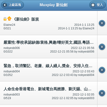
Muxplay 新仙劍
上級區塊
登入
《新仙劍》版規
Elaine24
2014-1-1 13:25
0/321
2014-1-1 13:25 by Elaine24
嚴重性:學校承認缺德/衰格,興趣/嗜好英文,國語,粵語書寫聆聽說話等等都錯,集體罷教？證據？缺乏教師老師
nobyesb006
2022-12-21 05:56
0/1022
2022-12-21 05:56 by nobyesb006
緊急，取消警記、老廉、線人綫人,獎金、安排入住公共屋邨,提出引誘迷惑,升職,全城吃屎、跳蝨等等!
nobyesb004
2022-12-2 03:43
0/1052
2022-12-2 03:43 by nobyesb004
人命生命香港電台、新城電台馬撚勝、劉天賜、山甘老人、林超榮、曾繁光等等,預先/預知有人死？
nobyesb003
2022-12-1 02:05
0/519
2022-12-1 02:05 by nobyesb003