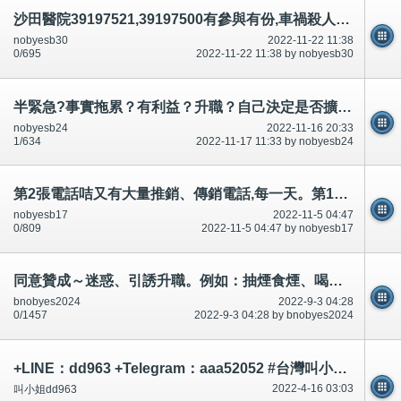
沙田醫院39197521,39197500有參與有份,車禍殺人？論壇/討論區有講有說
nobyesb30
2022-11-22 11:38
0/695
2022-11-22 11:38 by nobyesb30
半緊急?事實拖累？有利益？升職？自己決定是否擴散.市民知道。
nobyesb24
2022-11-16 20:33
1/634
2022-11-17 11:33 by nobyesb24
第2張電話咭又有大量推銷、傳銷電話,每一天。第1張,大概3000個。串通合謀犯法。女性、女學生分析細心。
nobyesb17
2022-11-5 04:47
0/809
2022-11-5 04:47 by nobyesb17
同意贊成～迷惑、引誘升職。例如：抽煙食煙、喝酒吸毒(毒品)gay男男、女女(談戀愛)、追蹤位置
bnobyes2024
2022-9-3 04:28
0/1457
2022-9-3 04:28 by bnobyes2024
+LINE：dd963 +Telegram：aaa52052 #台灣叫小姐 #台中叫小姐 #台北叫小姐 #高雄叫小姐 #新竹叫小姐 #台南叫小姐 #彰化叫小
2022-4-16 03:03
叫小姐dd963