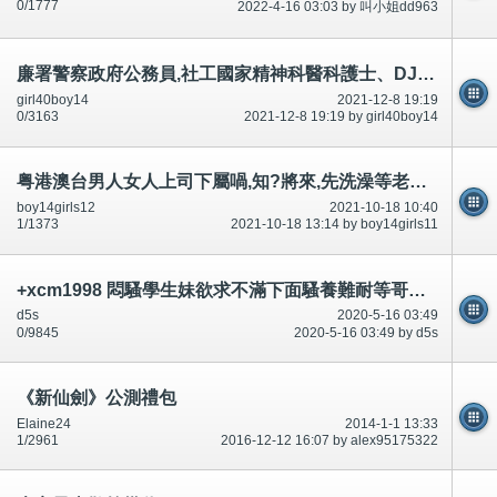
0/1777
2022-4-16 03:03 by 叫小姐dd963
廉署警察政府公務員,社工國家精神科醫科護士、DJ藝人唔鍾意聽討論區留言,照打插(人多驚死)合法-公開
girl40boy14
2021-12-8 19:19
0/3163
2021-12-8 19:19 by girl40boy14
粤港澳台男人女人上司下屬喎,知?將來,先洗澡等老公放工回來大屌閪,大字等於賓周陰莖短小扮勁-公開
boy14girls12
2021-10-18 10:40
1/1373
2021-10-18 13:14 by boy14girls11
+xcm1998 悶騷學生妹欲求不滿下面騷養難耐等哥哥插她小穴穴
d5s
2020-5-16 03:49
0/9845
2020-5-16 03:49 by d5s
《新仙劍》公測禮包
Elaine24
2014-1-1 13:33
1/2961
2016-12-12 16:07 by alex95175322