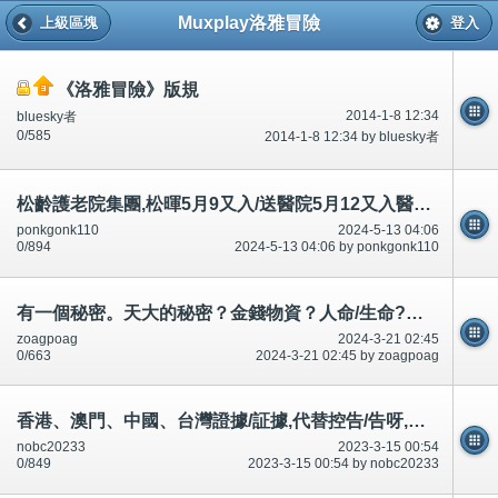
Muxplay洛雅冒險
上級區塊
登入
《洛雅冒險》版規
2014-1-8 12:34
bluesky者
0/585
2014-1-8 12:34 by bluesky者
松齡護老院集團,松暉5月9又入/送醫院5月12又入醫院,飯後痰、氣促喘。加凝固粉,一口水,一啖水都無/沒有
ponkgonk110
2024-5-13 04:06
0/894
2024-5-13 04:06 by ponkgonk110
有一個秘密。天大的秘密？金錢物資？人命/生命?叫容逸郎小學監護人62210969每一個人都不同/唔同!香港中國
zoagpoag
2024-3-21 02:45
0/663
2024-3-21 02:45 by zoagpoag
香港、澳門、中國、台灣證據/証據,代替控告/告呀,賠償索償生活.誰/那人,升職20萬,跟我無/沒關係
nobc20233
2023-3-15 00:54
0/849
2023-3-15 00:54 by nobc20233