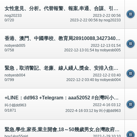
女性意見、分析。代替報警、報案,串通、合謀、引誘1-100歲男女,投資、金融。陷阱,升職
nog20233
2023-2-22 00:56
0/720
2023-2-22 00:56 by nog20233
香港、澳門、中國學校、教育局28910088,34273401,28926270有份車禍殺人.(說話前後不一)串通,合謀,論壇/討論區有講有說
nobyesb005
2022-12-13 01:54
0/758
2022-12-13 01:54 by nobyesb005
緊急，取消警記、老廉、線人綫人,獎金、安排入住公共屋邨,提出引誘迷惑,升職,全城吃屎、跳蝨等等!
nobyesb004
2022-12-2 03:40
0/799
2022-12-2 03:40 by nobyesb004
+LINE：dd963 +Telegram：aaa52052 #台灣叫小姐 #台中叫小姐 #台北叫小姐 #高雄叫小姐 #新竹叫小姐 #台南叫小姐 #彰化叫小
2022-4-16 03:12
叫小姐dd963
0/1871
2022-4-16 03:12 by 叫小姐dd963
緊急,學生,家長,業主開會,18～50幾歲男女,台灣政府消防員警察,醫院醫生承認什麼?討論區有提及～相片公開
boy14ss55girl
2022-1-29 10:10