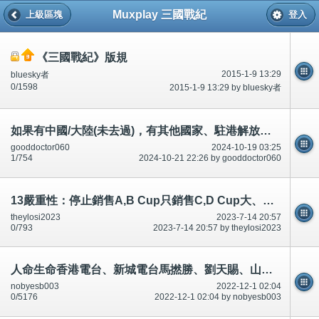
Muxplay 三國戰紀
上級區塊
登入
《三國戰紀》版規
2015-1-9 13:29
bluesky者
0/1598
2015-1-9 13:29 by bluesky者
如果有中國/大陸(未去過)，有其他國家、駐港解放軍、軍隊、法院應該增設意見箱。可能官商勾結...
gooddoctor060
2024-10-19 03:25
1/754
2024-10-21 22:26 by gooddoctor060
13嚴重性：停止銷售A,B Cup只銷售C,D Cup大、加大尺碼胸圍,罩杯。電影院/戲院取消單人座位。因為型男、叻仔護士
theylosi2023
2023-7-14 20:57
0/793
2023-7-14 20:57 by theylosi2023
人命生命香港電台、新城電台馬撚勝、劉天賜、山甘老人、林超榮、曾繁光等等,預先/預知有人死？
nobyesb003
2022-12-1 02:04
0/5176
2022-12-1 02:04 by nobyesb003