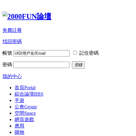
免費註冊
找回密碼
帳號
記住密碼
密碼
登錄
我的中心
首頁
Portal
綜合論壇
BBS
手遊
公會
Group
空間
Space
網頁遊戲
應用
購物