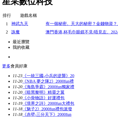
星采數位科技
排行
遊戲名稱
神武九天
有一個秘密。天大的秘密？金錢物資？人命
1
2
誅魔
澳門香港,杯毛巾眼鏡不見/唔見左。202
最近瀏覽
我的收藏
更多
會員好康
11-23
《一統三國-小兵的逆襲》20
11-20
《NBA 夢之隊2》2000fun禮
11-20
《海島爭霸》2000fun獨家禮
11-20
《暗黑黎明》精靈之翼
11-20
《小骨物語》好運禮包
11-19
《境界之詩》2000fun大禮包
11-18
《魅子2》2000fun禮包派發
11-18
《赤壁-三分天下》2000fun