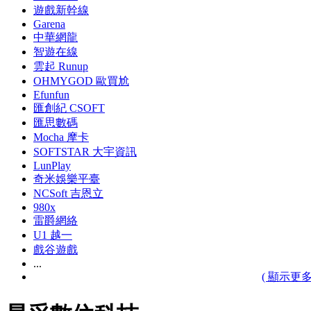
遊戲新幹線
Garena
中華網龍
智遊在線
雲起 Runup
OHMYGOD 歐買尬
Efunfun
匯創紀 CSOFT
匯思數碼
Mocha 摩卡
SOFTSTAR 大宇資訊
LunPlay
奇米娛樂平臺
NCSoft 吉恩立
980x
雷爵網絡
U1 越一
戲谷遊戲
...
( 顯示更多