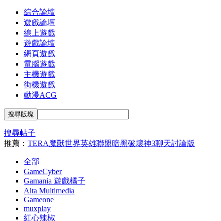
綜合論壇
遊戲論壇
線上遊戲
遊戲論壇
網頁遊戲
電腦遊戲
主機遊戲
街機遊戲
動漫ACG
搜尋版塊
搜尋帖子
推薦：
TERA
魔獸世界
英雄聯盟
暗黑破壞神3
聊天討論版
全部
GameCyber
Gamania 遊戲橘子
Alta Multimedia
Gameone
muxplay
紅心辣椒