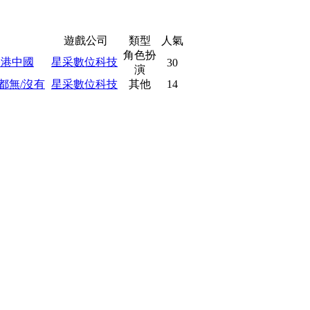
遊戲公司
類型
人氣
角色扮
香港中國
星采數位科技
30
演
都無/沒有
星采數位科技
其他
14