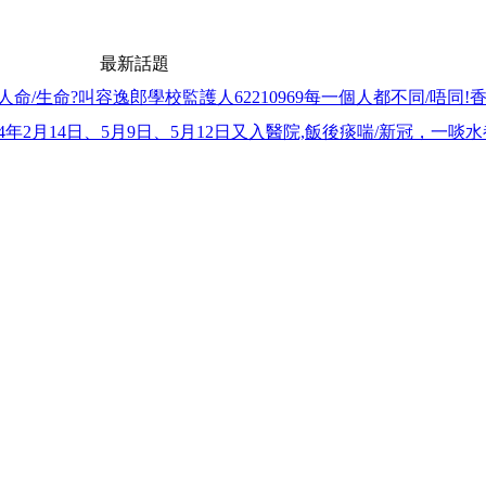
最新話題
/生命?叫容逸郎學校監護人62210969每一個人都不同/唔同!
4年2月14日、5月9日、5月12日又入醫院,飯後痰喘/新冠，一啖水