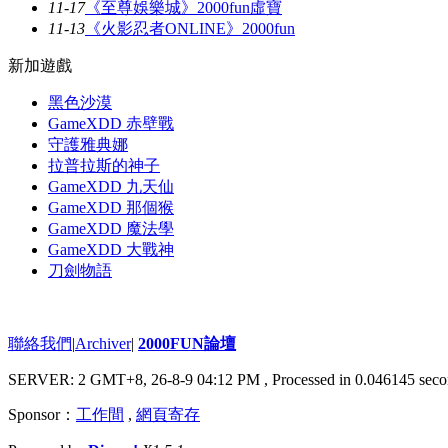
11-17
《至尊娛樂城》2000fun虛寶
11-13
《火影忍者ONLINE》2000fun
新加遊戲
黑色沙漠
GameXDD 赤壁戰
守護雅典娜
拉普拉斯的神子
GameXDD 九天仙
GameXDD 那個猴
GameXDD 魔法學
GameXDD 大戰神
刀劍物語
聯絡我們
|
Archiver
|
2000FUN論壇
SERVER: 2 GMT+8, 26-8-9 04:12 PM
, Processed in 0.046145 seco
Sponsor：
工作間
,
網頁寄存