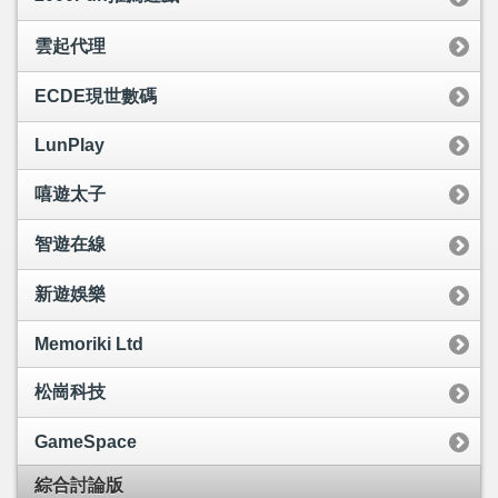
雲起代理
ECDE現世數碼
LunPlay
嘻遊太子
智遊在線
新遊娛樂
Memoriki Ltd
松崗科技
GameSpace
綜合討論版