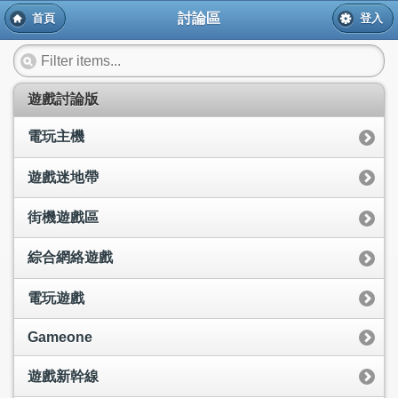
討論區
首頁
登入
遊戲討論版
電玩主機
遊戲迷地帶
街機遊戲區
綜合網絡遊戲
電玩遊戲
Gameone
遊戲新幹線