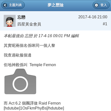
夢之歷險
主題列表
登入
2017-4-16 21:00
忘戀
#1
四星黃金會員
本帖最後由 忘戀 於 17-4-16 09:01 PM 編輯
其實呢兩個名係咪同一個人黎
我查過歐服個邊
佢地神殿係叫 Temple Fernon
而 Act 6.2 個團譯做 Raid Fernon
[hdutube]1OsFkmPhyBs[/hdutube]