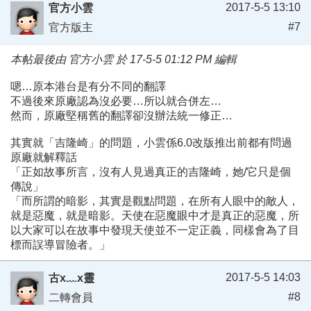
2017-5-5 13:10
官方小雲
#7
官方版主
本帖最後由 官方小雲 於 17-5-5 01:12 PM 編輯
嗯…原本港台是有分不同的翻譯
不過後來原廠認為沒必要…所以就合併左…
然而，原廠堅稱舊的翻譯卻沒辦法統一修正…
其實就「吉隆崎」的問題，小雲係6.0改版推出前都有問過
原廠就解釋話
「正如故事所言，沒有人見過真正的吉隆崎，她/它只是個
傳說」
「而所謂的暗影，其實是觀點問題，在所有人眼中的敵人，
就是惡魔，就是暗影。天使在惡魔眼中才是真正的惡魔，所
以大家可以在故事中發現天使並不一定正義，同樣會為了目
標而誤導冒險者。」
2017-5-5 14:03
古x﹏x靈
#8
二轉會員