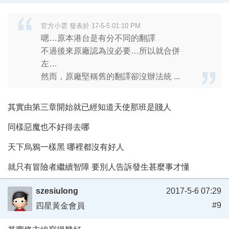
官方小雲 發表於 17-5-5 01:10 PM
嗯…原本港台是有分不同的翻譯
不過後來原廠認為沒必要…所以就合併
左…
然而，原廠堅稱舊的翻譯卻沒辦法統 ...
其實由第三章開始就已經知道天使那班是賤人
同樣惡魔也不好得去哪
天下烏鴉一樣黑 哪裡都沒有好人
就只有冒險者繼續智障 要別人告訴發生甚麼事才懂
szesiulong
2017-5-6 07:29
#9
四星黃金會員