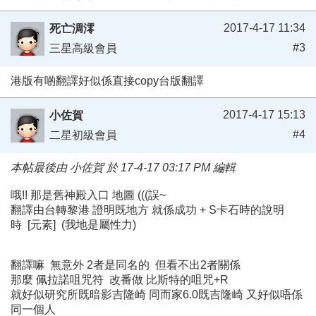
2017-4-17 11:34
死亡淍澪
#3
三星高級會員
港版有啲翻譯好似係直接copy台版翻譯
2017-4-17 15:13
小佐賀
#4
二星初級會員
本帖最後由 小佐賀 於 17-4-17 03:17 PM 編輯
哦!! 那是舊神殿入口 地圖 (((誤~
翻譯由台轉黎港 證明既地方 就係成功 + S卡石時的說明
時 [元素] (我地是屬性力)
翻譯嘛 無意外 2者是同名的 但看不出2者關係
那麼 佩拉諾咀咒符 改番做 比斯特的咀咒+R
就好似研究所既暗影吉隆崎 同而家6.0既吉隆崎 又好似唔係
同一個人