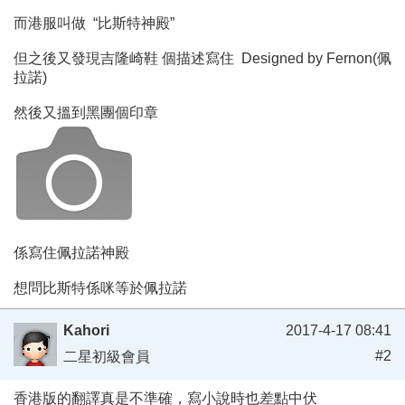
而港服叫做 “比斯特神殿”
但之後又發現吉隆崎鞋 個描述寫住 Designed by Fernon(佩
拉諾)
然後又搵到黑團個印章
係寫住佩拉諾神殿
想問比斯特係咪等於佩拉諾
Kahori
2017-4-17 08:41
#2
二星初級會員
香港版的翻譯真是不準確，寫小說時也差點中伏