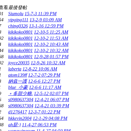
/查看
最後發帖
01
Siumolu
15-7-3 11:39 PM
54
yipging111
13-2-9 03:09 AM
7
ching0326
13-1-16 12:59 PM
8
kikikoko0801
12-10-5 11:25 AM
92
kikikoko0801
12-10-2 11:53 AM
4
kikikoko0801
12-10-2 10:43 AM
44
kikikoko0801
12-10-2 10:32 AM
68
kikikoko0801
12-9-28 01:57 PM
92
joyce20035
12-9-26 10:32 AM
1
laberta
12-8-22 10:06 AM
1
atom139ff
12-7-2 07:29 PM
3
納兹一護
12-6-6 12:27 PM
1
blue_小豪
12-6-6 11:17 AM
9
﹡多甜少糖.
12-5-12 02:07 PM
6
s0980637304
12-4-21 06:07 PM
68
s0980637304
12-4-21 03:39 PM
2
d1276417
12-3-7 01:22 PM
64
hkkevin2004
12-1-29 04:08 PM
38
ah屁;}
11-4-27 06:53 PM
0
wongwingsum
11-4-27 04:50 PM