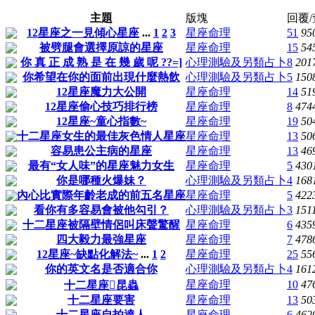
主題
版塊
回覆
12星座之一見傾心星座
...
1
2
3
星座命理
51
95
被劈腿會選擇原諒的星座
星座命理
15
54
你 真 正 成 熟 是 在 幾 歲 呢 ??=]
心理測驗及另類占卜
8
201
你希望在你的面前出現什麼熱飲
心理測驗及另類占卜
5
150
12星座魔力大公開
星座命理
14
51
12星座偷心技巧排行榜
星座命理
8
474
12星座~童心指數~
星座命理
19
50
十二星座女生的最佳灰色情人星座
星座命理
13
50
容易患公主病的星座
星座命理
13
46
最有“女人味”的星座魅力女生
星座命理
5
430
你是哪種火爆妹？
心理測驗及另類占卜
4
168
內心比實際年齡老成的前五名星座
星座命理
5
422
看你有多容易會被他勾引？
心理測驗及另類占卜
3
151
十二星座被隔壁情侶叫床聲驚醒
星座命理
6
435
四大毅力最強星座
星座命理
7
478
12星座~缺點化解法~
...
1
2
星座命理
25
55
你的英文名是否適合你
心理測驗及另類占卜
4
161
星座命理
10
47
十二星座昆蟲
十二星座要害
星座命理
13
50
十二星座自拍達人
星座命理
6
462