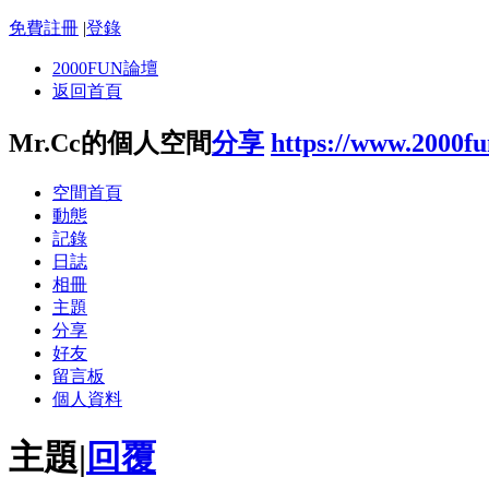
免費註冊
|
登錄
2000FUN論壇
返回首頁
Mr.Cc的個人空間
分享
https://www.2000f
空間首頁
動態
記錄
日誌
相冊
主題
分享
好友
留言板
個人資料
主題
|
回覆