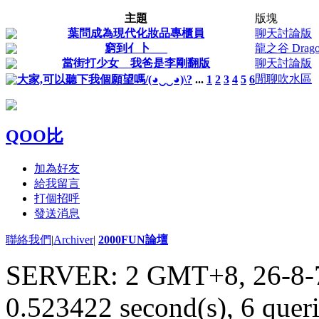
主題
版塊
葉問成為現代化妝品專櫃員
聊天討論版
窮到亻卜___
龍之谷 Dragon
當街打少女 我爸是李剛翻版
聊天討論版
閒聊吹水區
大家,可以聽下我個願望嗎/(◕‿‿◕)\?
...
1
2
3
4
5
6
QOO比
加為好友
給我留言
打個招呼
發送消息
聯絡我們
|
Archiver
|
2000FUN論壇
SERVER: 2 GMT+8, 26-8-
0.523422 second(s), 6 queri