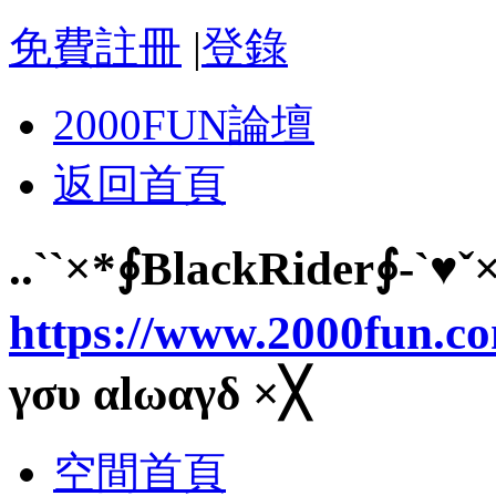
免費註冊
|
登錄
2000FUN論壇
返回首頁
..``×*∮BlackRider∮-`♥ˇ× 
https://www.2000fun.c
γσυ αlωαγδ ×╳
空間首頁