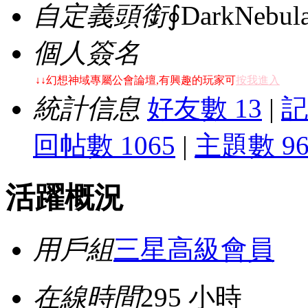
自定義頭銜
∮DarkNebu
個人簽名
↓↓幻想神域專屬公會論壇,有興趣的玩家可
按我進入
統計信息
好友數 13
|
記
回帖數 1065
|
主題數 9
活躍概況
用戶組
三星高級會員
在線時間
295 小時