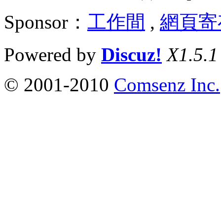
Sponsor：
工作間
,
網頁寄
Powered by
Discuz!
X1.5.1
© 2001-2010
Comsenz Inc.