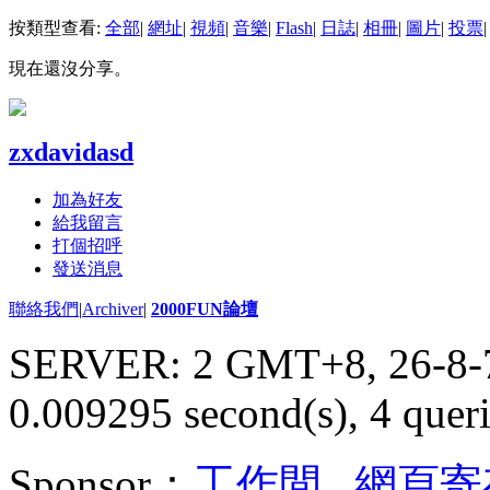
按類型查看:
全部
|
網址
|
視頻
|
音樂
|
Flash
|
日誌
|
相冊
|
圖片
|
投票
|
現在還沒分享。
zxdavidasd
加為好友
給我留言
打個招呼
發送消息
聯絡我們
|
Archiver
|
2000FUN論壇
SERVER: 2 GMT+8, 26-8-
0.009295 second(s), 4 queri
Sponsor：
工作間
,
網頁寄