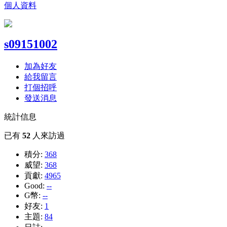
個人資料
s09151002
加為好友
給我留言
打個招呼
發送消息
統計信息
已有
52
人來訪過
積分:
368
威望:
368
貢獻:
4965
Good:
--
G幣:
--
好友:
1
主題:
84