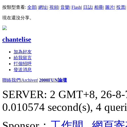
按類型查看:
全部
|
網址
|
視頻
|
音樂
|
Flash
|
日誌
|
相冊
|
圖片
|
投票
|
現在還沒分享。
chantelise
加為好友
給我留言
打個招呼
發送消息
聯絡我們
|
Archiver
|
2000FUN論壇
SERVER: 2 GMT+8, 26-8-
0.010574 second(s), 4 queri
Sponsor：
工作間
,
網頁寄