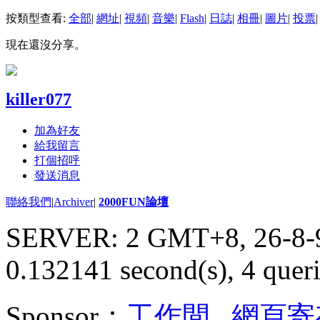
按類型查看:
全部
|
網址
|
視頻
|
音樂
|
Flash
|
日誌
|
相冊
|
圖片
|
投票
|
現在還沒分享。
killer077
加為好友
給我留言
打個招呼
發送消息
聯絡我們
|
Archiver
|
2000FUN論壇
SERVER: 2 GMT+8, 26-8-
0.132141 second(s), 4 queri
Sponsor：
工作間
,
網頁寄