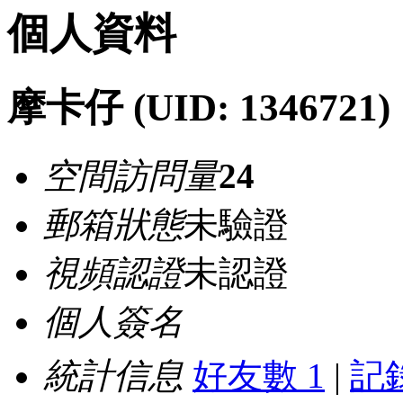
個人資料
摩卡仔
(UID: 1346721)
空間訪問量
24
郵箱狀態
未驗證
視頻認證
未認證
個人簽名
統計信息
好友數 1
|
記錄