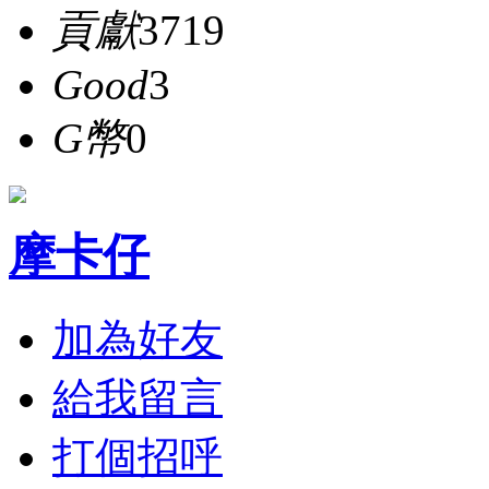
貢獻
3719
Good
3
G幣
0
摩卡仔
加為好友
給我留言
打個招呼