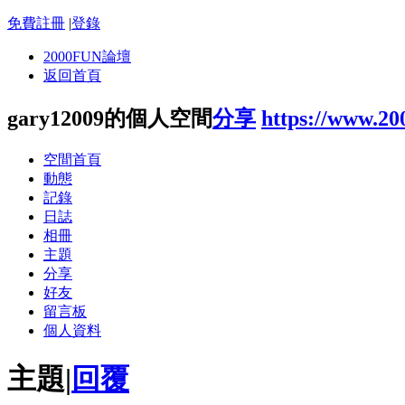
免費註冊
|
登錄
2000FUN論壇
返回首頁
gary12009的個人空間
分享
https://www.20
空間首頁
動態
記錄
日誌
相冊
主題
分享
好友
留言板
個人資料
主題
|
回覆