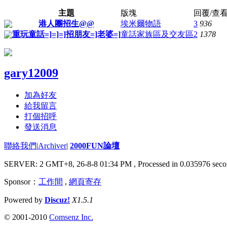
主題
版塊
回覆/查
港人團招生@@
埃米爾物語
3
936
重玩童話=]=]=]招朋友=]老婆=]
童話家族區及交友區
2
1378
gary12009
加為好友
給我留言
打個招呼
發送消息
聯絡我們
|
Archiver
|
2000FUN論壇
SERVER: 2 GMT+8, 26-8-8 01:34 PM
, Processed in 0.035976 seco
Sponsor：
工作間
,
網頁寄存
Powered by
Discuz!
X1.5.1
© 2001-2010
Comsenz Inc.