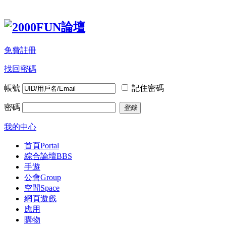
免費註冊
找回密碼
帳號
記住密碼
密碼
登錄
我的中心
首頁
Portal
綜合論壇
BBS
手遊
公會
Group
空間
Space
網頁遊戲
應用
購物