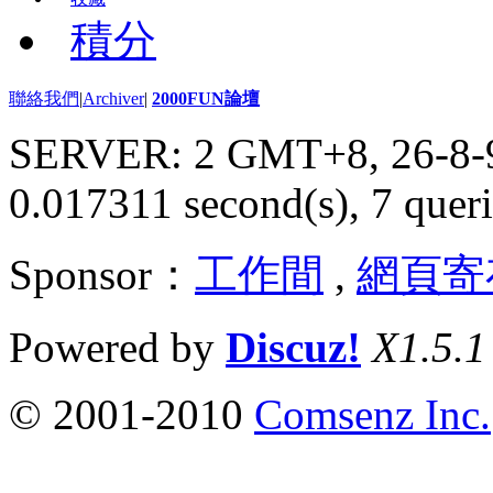
積分
聯絡我們
|
Archiver
|
2000FUN論壇
SERVER: 2 GMT+8, 26-8-
0.017311 second(s), 7 queri
Sponsor：
工作間
,
網頁寄
Powered by
Discuz!
X1.5.1
© 2001-2010
Comsenz Inc.