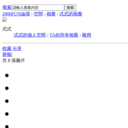
搜索
搜索
2000FUN論壇
›
空間
›
相冊
›
式式的相冊
式式
式式的個人空間
›
TA的所有相冊
›
雜用
收藏
分享
舉報
|
共 8 張圖片