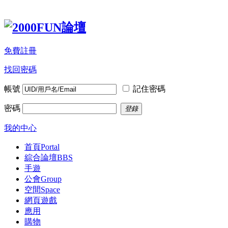
免費註冊
找回密碼
帳號
記住密碼
密碼
登錄
我的中心
首頁
Portal
綜合論壇
BBS
手遊
公會
Group
空間
Space
網頁遊戲
應用
購物