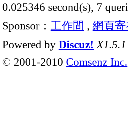
0.025346 second(s), 7 queri
Sponsor：
工作間
,
網頁寄
Powered by
Discuz!
X1.5.1
© 2001-2010
Comsenz Inc.