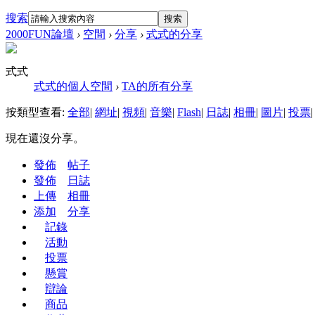
搜索
搜索
2000FUN論壇
›
空間
›
分享
›
式式的分享
式式
式式的個人空間
›
TA的所有分享
按類型查看:
全部
|
網址
|
視頻
|
音樂
|
Flash
|
日誌
|
相冊
|
圖片
|
投票
|
現在還沒分享。
發佈
帖子
發佈
日誌
上傳
相冊
添加
分享
記錄
活動
投票
懸賞
辯論
商品