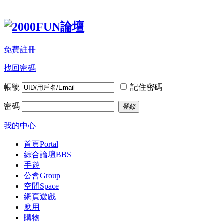
免費註冊
找回密碼
帳號
記住密碼
密碼
登錄
我的中心
首頁
Portal
綜合論壇
BBS
手遊
公會
Group
空間
Space
網頁遊戲
應用
購物