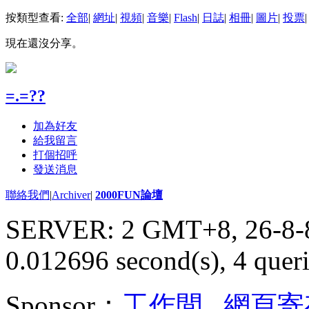
按類型查看:
全部
|
網址
|
視頻
|
音樂
|
Flash
|
日誌
|
相冊
|
圖片
|
投票
|
現在還沒分享。
=.=??
加為好友
給我留言
打個招呼
發送消息
聯絡我們
|
Archiver
|
2000FUN論壇
SERVER: 2 GMT+8, 26-8-
0.012696 second(s), 4 queri
Sponsor：
工作間
,
網頁寄