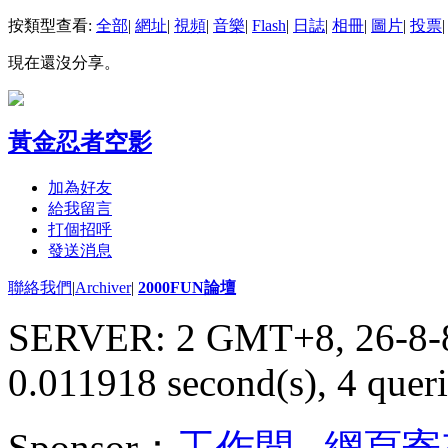
按類型查看:
全部
|
網址
|
視頻
|
音樂
|
Flash
|
日誌
|
相冊
|
圖片
|
投票
|
現在還沒分享。
黃金忍者空影
加為好友
給我留言
打個招呼
發送消息
聯絡我們
|
Archiver
|
2000FUN論壇
SERVER: 2 GMT+8, 26-8-
0.011918 second(s), 4 queri
Sponsor：
工作間
,
網頁寄