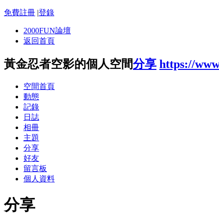
免費註冊
|
登錄
2000FUN論壇
返回首頁
黃金忍者空影的個人空間
分享
https://ww
空間首頁
動態
記錄
日誌
相冊
主題
分享
好友
留言板
個人資料
分享