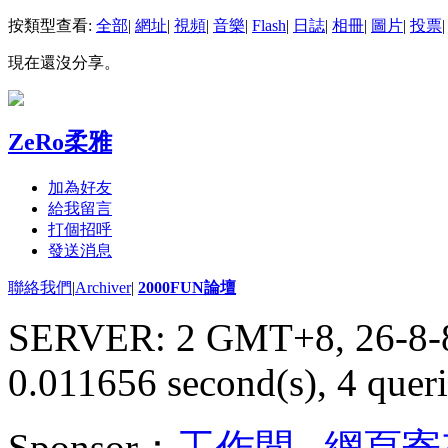
按類型查看:
全部
|
網址
|
視頻
|
音樂
|
Flash
|
日誌
|
相冊
|
圖片
|
投票
|
現在還沒分享。
ZeRo柔雅
加為好友
給我留言
打個招呼
發送消息
聯絡我們
|
Archiver
|
2000FUN論壇
SERVER: 2 GMT+8, 26-8-
0.011656 second(s), 4 queri
Sponsor：
工作間
,
網頁寄