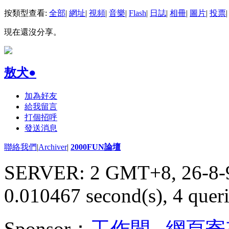
按類型查看:
全部
|
網址
|
視頻
|
音樂
|
Flash
|
日誌
|
相冊
|
圖片
|
投票
|
現在還沒分享。
敖犬●
加為好友
給我留言
打個招呼
發送消息
聯絡我們
|
Archiver
|
2000FUN論壇
SERVER: 2 GMT+8, 26-8-
0.010467 second(s), 4 queri
Sponsor：
工作間
,
網頁寄