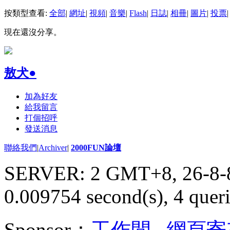
按類型查看:
全部
|
網址
|
視頻
|
音樂
|
Flash
|
日誌
|
相冊
|
圖片
|
投票
|
現在還沒分享。
敖犬●
加為好友
給我留言
打個招呼
發送消息
聯絡我們
|
Archiver
|
2000FUN論壇
SERVER: 2 GMT+8, 26-8-
0.009754 second(s), 4 queri
Sponsor：
工作間
,
網頁寄