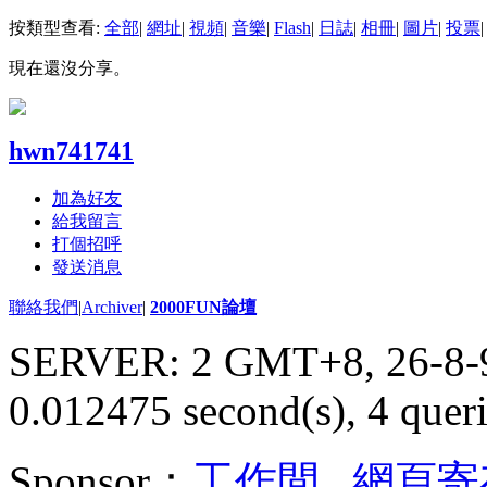
按類型查看:
全部
|
網址
|
視頻
|
音樂
|
Flash
|
日誌
|
相冊
|
圖片
|
投票
|
現在還沒分享。
hwn741741
加為好友
給我留言
打個招呼
發送消息
聯絡我們
|
Archiver
|
2000FUN論壇
SERVER: 2 GMT+8, 26-8-
0.012475 second(s), 4 queri
Sponsor：
工作間
,
網頁寄