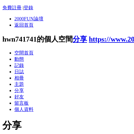
免費註冊
|
登錄
2000FUN論壇
返回首頁
hwn741741的個人空間
分享
https://www.2
空間首頁
動態
記錄
日誌
相冊
主題
分享
好友
留言板
個人資料
分享