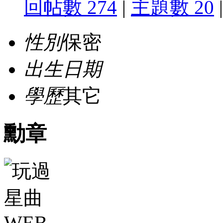
回帖數 274
|
主題數 20
|
性別
保密
出生日期
學歷
其它
勳章