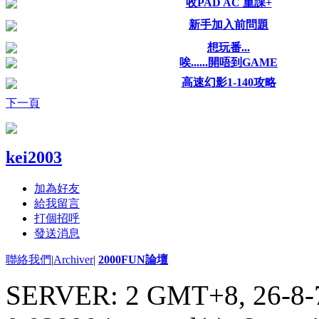
收PAD AC 重課+
新手加入前問題
想玩番...
唉......開唔到GAME
高速幻影1-140攻略
下一頁
kei2003
加為好友
給我留言
打個招呼
發送消息
聯絡我們
|
Archiver
|
2000FUN論壇
SERVER: 2 GMT+8, 26-8-