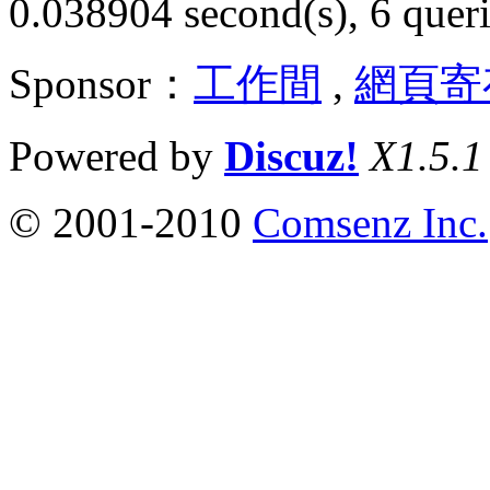
0.038904 second(s), 6 queri
Sponsor：
工作間
,
網頁寄
Powered by
Discuz!
X1.5.1
© 2001-2010
Comsenz Inc.