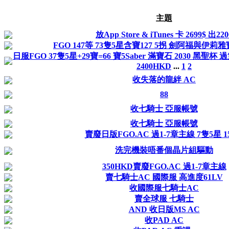
主題
放App Store & iTunes 卡 2699$ 出220
FGO 147等 73隻5星含寶127 5拐 劍阿福與伊莉雅寶
日服FGO 37隻5星+29寶=66 寶5Saber 滿寶石 2030 黑聖
2400HKD
...
1
2
收失落的龍絆 AC
88
收七騎士 亞服帳號
收七騎士 亞服帳號
賣廢日版FGO.AC 過1-7章主線 7隻5星 1
洗完機裝唔番個晶片組驅動
350HKD賣廢FGO.AC 過1-7章主線
賣七騎士AC 國際服 高進度61LV
收國際服七騎士AC
賣全球服 七騎士
AND 收日版MS AC
收PAD AC