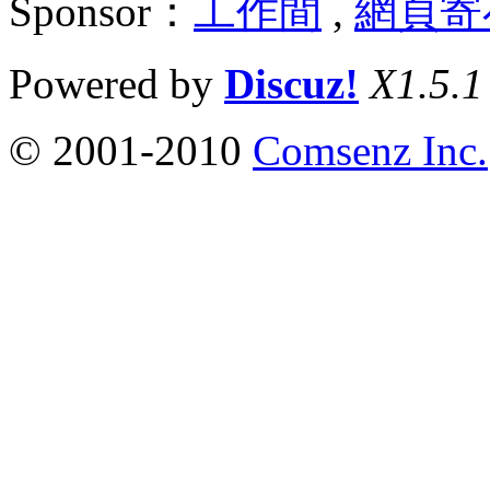
Sponsor：
工作間
,
網頁寄
Powered by
Discuz!
X1.5.1
© 2001-2010
Comsenz Inc.