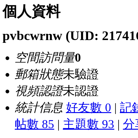
個人資料
pvbcwrnw
(UID: 21741
空間訪問量
0
郵箱狀態
未驗證
視頻認證
未認證
統計信息
好友數 0
|
記錄
帖數 85
|
主題數 93
|
分