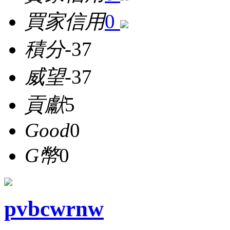
買家信用
0
積分
-37
威望
-37
貢獻
5
Good
0
G幣
0
pvbcwrnw