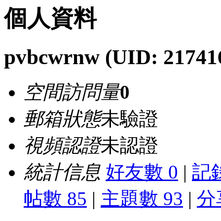
個人資料
pvbcwrnw
(UID: 21741
空間訪問量
0
郵箱狀態
未驗證
視頻認證
未認證
統計信息
好友數 0
|
記錄
帖數 85
|
主題數 93
|
分