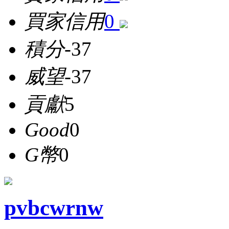
買家信用
0
積分
-37
威望
-37
貢獻
5
Good
0
G幣
0
pvbcwrnw