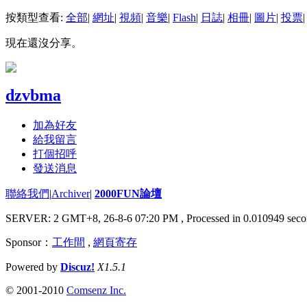
按類型查看:
全部
|
網址
|
視頻
|
音樂
|
Flash
|
日誌
|
相冊
|
圖片
|
投票
|
現在還沒分享。
dzvbma
加為好友
給我留言
打個招呼
發送消息
聯絡我們
|
Archiver
|
2000FUN論壇
SERVER: 2 GMT+8, 26-8-6 07:20 PM
, Processed in 0.010949 seco
Sponsor：
工作間
,
網頁寄存
Powered by
Discuz!
X1.5.1
© 2001-2010
Comsenz Inc.