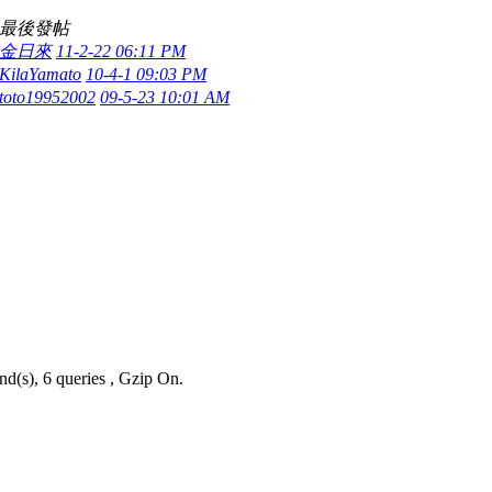
最後發帖
金日來
11-2-22 06:11 PM
KilaYamato
10-4-1 09:03 PM
toto19952002
09-5-23 10:01 AM
nd(s), 6 queries , Gzip On.