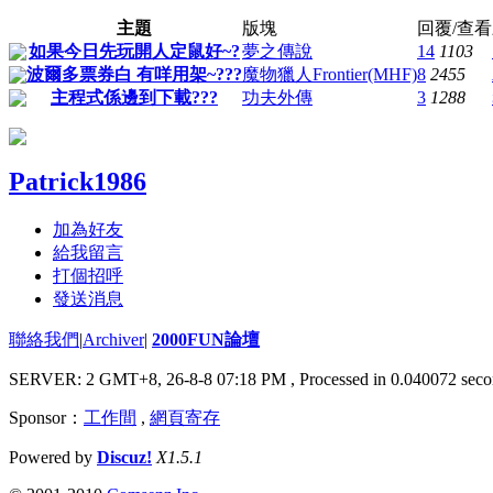
主題
版塊
回覆/查看
如果今日先玩開人定鼠好~?
夢之傳說
14
1103
波爾多票券白 有咩用架~???
魔物獵人Frontier(MHF)
8
2455
主程式係邊到下載???
功夫外傳
3
1288
Patrick1986
加為好友
給我留言
打個招呼
發送消息
聯絡我們
|
Archiver
|
2000FUN論壇
SERVER: 2 GMT+8, 26-8-8 07:18 PM
, Processed in 0.040072 seco
Sponsor：
工作間
,
網頁寄存
Powered by
Discuz!
X1.5.1