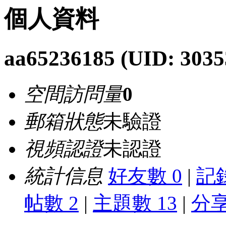
個人資料
aa65236185
(UID: 3035
空間訪問量
0
郵箱狀態
未驗證
視頻認證
未認證
統計信息
好友數 0
|
記錄
帖數 2
|
主題數 13
|
分享