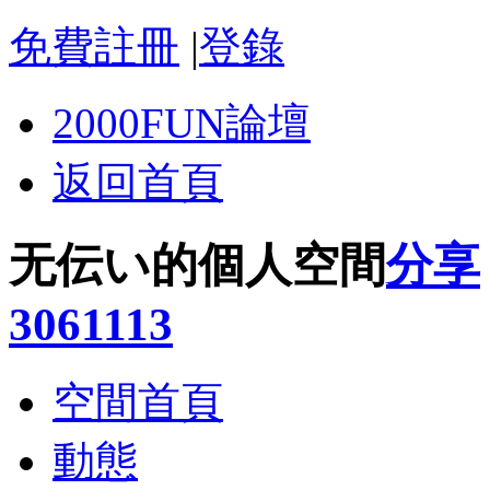
免費註冊
|
登錄
2000FUN論壇
返回首頁
无伝い的個人空間
分享
3061113
空間首頁
動態