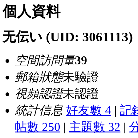
個人資料
无伝い
(UID: 3061113)
空間訪問量
39
郵箱狀態
未驗證
視頻認證
未認證
統計信息
好友數 4
|
記錄
帖數 250
|
主題數 32
|