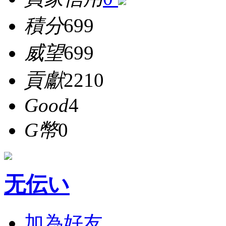
積分
699
威望
699
貢獻
2210
Good
4
G幣
0
无伝い
加為好友