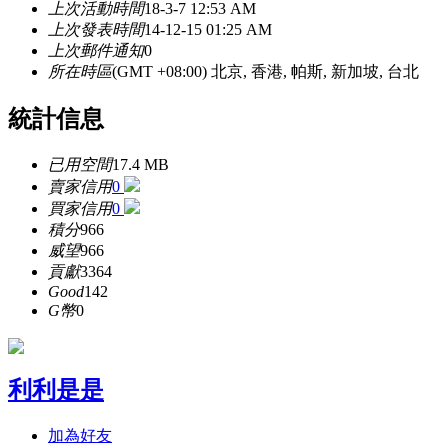
上次活動時間
18-3-7 12:53 AM
上次發表時間
14-12-15 01:25 AM
上次郵件通知
0
所在時區
(GMT +08:00) 北京, 香港, 帕斯, 新加坡, 台北
統計信息
已用空間
17.4 MB
賣家信用
0
買家信用
0
積分
966
威望
966
貢獻
3364
Good
142
G幣
0
利利是是
加為好友