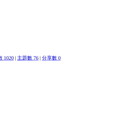
 1020
|
主題數 76
|
分享數 0