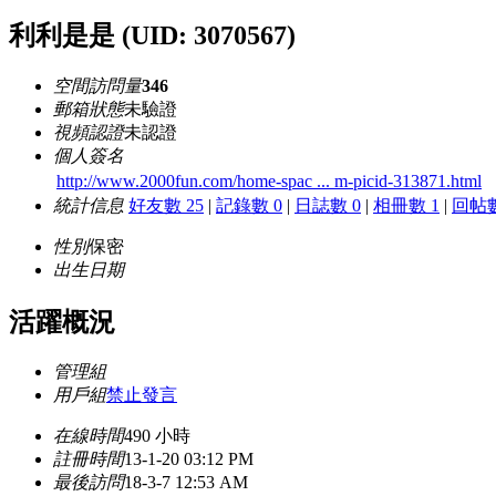
利利是是
(UID: 3070567)
空間訪問量
346
郵箱狀態
未驗證
視頻認證
未認證
個人簽名
http://www.2000fun.com/home-spac ... m-picid-313871.html
統計信息
好友數 25
|
記錄數 0
|
日誌數 0
|
相冊數 1
|
回帖數
性別
保密
出生日期
活躍概況
管理組
用戶組
禁止發言
在線時間
490 小時
註冊時間
13-1-20 03:12 PM
最後訪問
18-3-7 12:53 AM