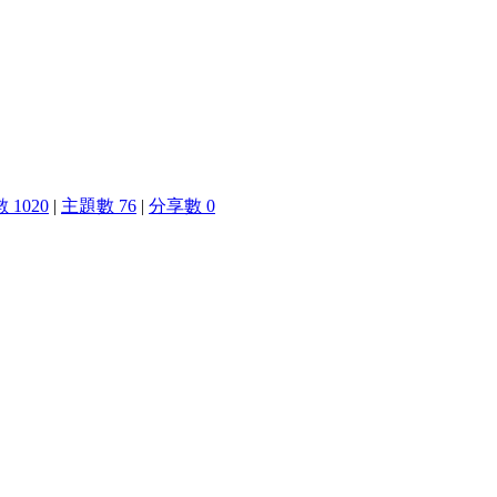
 1020
|
主題數 76
|
分享數 0