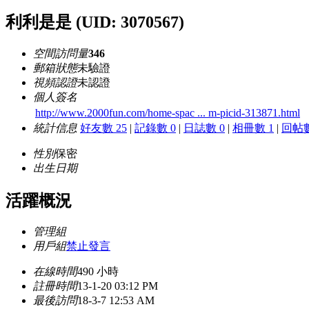
利利是是
(UID: 3070567)
空間訪問量
346
郵箱狀態
未驗證
視頻認證
未認證
個人簽名
http://www.2000fun.com/home-spac ... m-picid-313871.html
統計信息
好友數 25
|
記錄數 0
|
日誌數 0
|
相冊數 1
|
回帖數
性別
保密
出生日期
活躍概況
管理組
用戶組
禁止發言
在線時間
490 小時
註冊時間
13-1-20 03:12 PM
最後訪問
18-3-7 12:53 AM