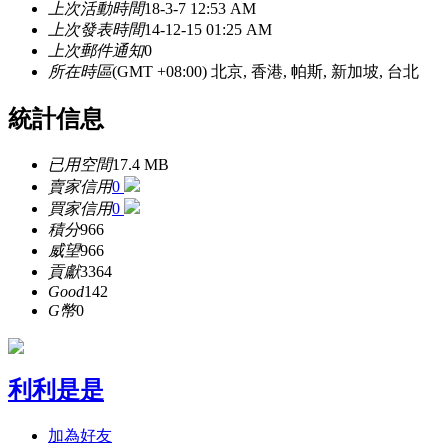
上次活動時間
18-3-7 12:53 AM
上次發表時間
14-12-15 01:25 AM
上次郵件通知
0
所在時區
(GMT +08:00) 北京, 香港, 帕斯, 新加坡, 台北
統計信息
已用空間
17.4 MB
賣家信用
0
買家信用
0
積分
966
威望
966
貢獻
3364
Good
142
G幣
0
利利是是
加為好友