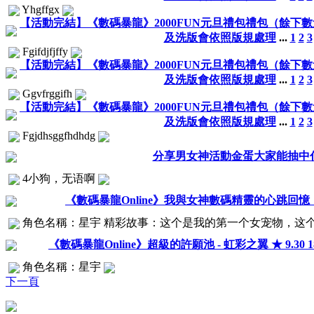
Yhgffgx
【活動完結】《數碼暴龍》2000FUN元旦禮包禮包（餘下數量0）0
及洗版會依照版規處理
...
1
2
3
Fgifdjfjffy
【活動完結】《數碼暴龍》2000FUN元旦禮包禮包（餘下數量0）0
及洗版會依照版規處理
...
1
2
3
Ggvfrggifh
【活動完結】《數碼暴龍》2000FUN元旦禮包禮包（餘下數量0）0
及洗版會依照版規處理
...
1
2
3
Fgjdhsggfhdhdg
分享男女神活動金蛋大家能抽中
4小狗，无语啊
《數碼暴龍Online》我與女神數碼精靈的心跳回憶
角色名稱：星宇 精彩故事：这个是我的第一个女宠物，这个宠
《數碼暴龍Online》超級的許願池 - 虹彩之翼 ★ 9.30 18:00 
角色名稱：星宇
下一頁