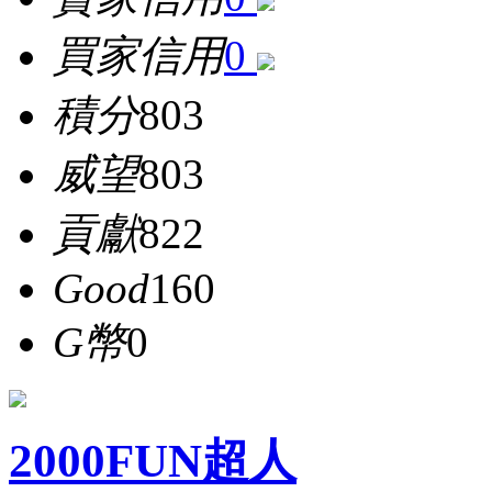
買家信用
0
積分
803
威望
803
貢獻
822
Good
160
G幣
0
2000FUN超人