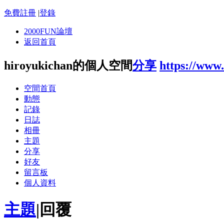
免費註冊
|
登錄
2000FUN論壇
返回首頁
hiroyukichan的個人空間
分享
https://www
空間首頁
動態
記錄
日誌
相冊
主題
分享
好友
留言板
個人資料
主題
|
回覆