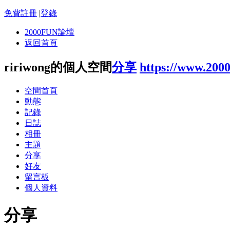
免費註冊
|
登錄
2000FUN論壇
返回首頁
ririwong的個人空間
分享
https://www.200
空間首頁
動態
記錄
日誌
相冊
主題
分享
好友
留言板
個人資料
分享