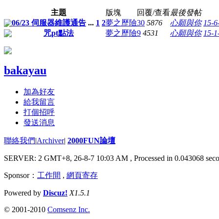
主題
版塊
回覆/查看
最後發帖
06/23 伺服器維護通告
...
1
2
夢之歷險
30
5876
心願與你
15-6
咒pt點法
夢之歷險
9
4531
心願與你
15-1
bakayau
加為好友
給我留言
打個招呼
發送消息
聯絡我們
|
Archiver
|
2000FUN論壇
SERVER: 2 GMT+8, 26-8-7 10:03 AM
, Processed in 0.043068 seco
Sponsor：
工作間
,
網頁寄存
Powered by
Discuz!
X1.5.1
© 2001-2010
Comsenz Inc.