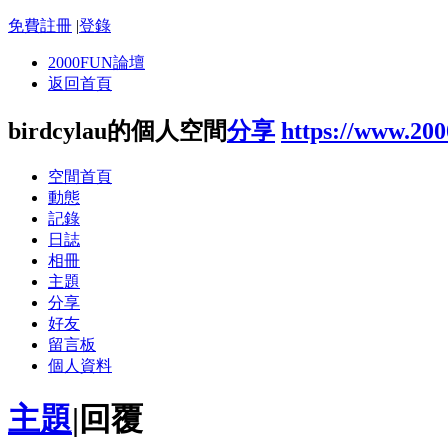
免費註冊
|
登錄
2000FUN論壇
返回首頁
birdcylau的個人空間
分享
https://www.20
空間首頁
動態
記錄
日誌
相冊
主題
分享
好友
留言板
個人資料
主題
|
回覆