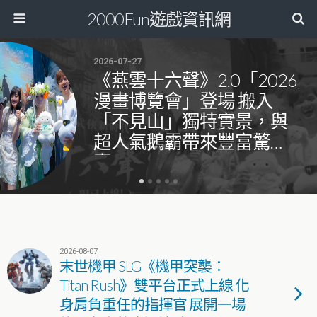
2000Fun遊戲資訊網
2026-07-27
《燕雲十六聲》2.0「2026
漫畫博覽會」登場 搬入
「不見山」獨特實景，與
超人氣鵝霸帶來豐富驚
喜！
2026-08-07
末世機甲 SLG《機甲突襲：
Titan Rush》雙平台正式上線 化
身肩負重任的指揮官 展開一場