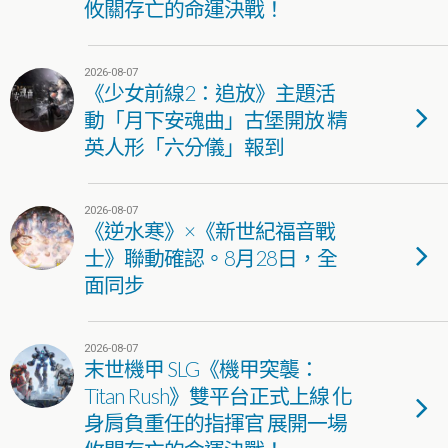
攸關存亡的命運決戰！
2026-08-07
《少女前線2：追放》主題活
動「月下安魂曲」古堡開放 精
英人形「六分儀」報到
2026-08-07
《逆水寒》×《新世紀福音戰
士》聯動確認。8月28日，全
面同步
2026-08-07
末世機甲 SLG《機甲突襲：
Titan Rush》雙平台正式上線 化
身肩負重任的指揮官 展開一場