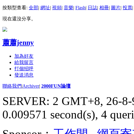
按類型查看:
全部
|
網址
|
視頻
|
音樂
|
Flash
|
日誌
|
相冊
|
圖片
|
投票
|
現在還沒分享。
蕭蕭jenny
加為好友
給我留言
打個招呼
發送消息
聯絡我們
|
Archiver
|
2000FUN論壇
SERVER: 2 GMT+8, 26-8-
0.009571 second(s), 4 queri
Sponsor：
工作間
,
網頁寄