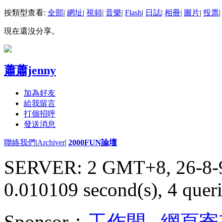
按類型查看:
全部
|
網址
|
視頻
|
音樂
|
Flash
|
日誌
|
相冊
|
圖片
|
投票
|
現在還沒分享。
蕭蕭jenny
加為好友
給我留言
打個招呼
發送消息
聯絡我們
|
Archiver
|
2000FUN論壇
SERVER: 2 GMT+8, 26-8-
0.010109 second(s), 4 queri
Sponsor：
工作間
,
網頁寄