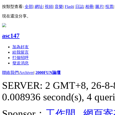
按類型查看:
全部
|
網址
|
視頻
|
音樂
|
Flash
|
日誌
|
相冊
|
圖片
|
投票
|
現在還沒分享。
asc147
加為好友
給我留言
打個招呼
發送消息
聯絡我們
|
Archiver
|
2000FUN論壇
SERVER: 2 GMT+8, 26-8-
0.008936 second(s), 4 queri
Sponsor：
工作間
,
網頁寄